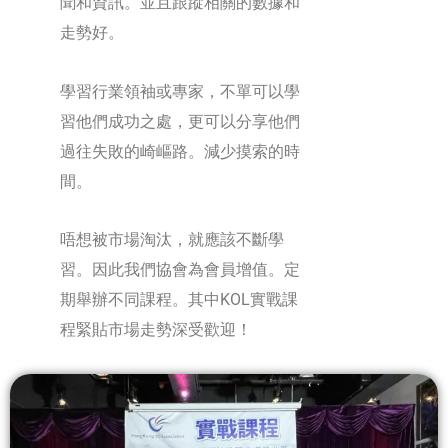
聞和資訊。並且跟蹤相關的數據和
走勢好。
學習行業領袖或專家，不單可以學
習他們成功之處，更可以分享他們
過往失敗的崎嶇路。減少摸索的時
間。
唔想被市場淘汰，就應該不斷學
習。因此我們協會為會員增值。定
期舉辦不同課程。其中KOL實戰課
程緊貼市場走勢深受歡迎！