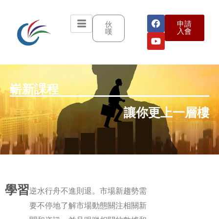
申請
伙
入會
嘆
嶄新課程
讓你更上一層樓
學習
逆水行舟不進則退。市場新趨勢需
要不停地了解市場動態關注相關新