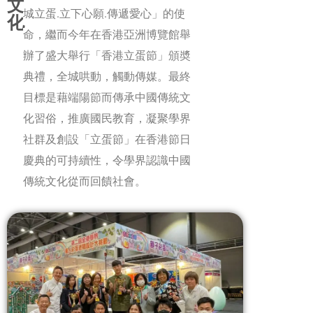
文
城立蛋.立下心願.傳遞愛心」的使
化
命，繼而今年在
香港亞洲博覽館
舉
辦了盛大舉行「香港立蛋節」頒奬
典禮，全城哄動，觸動傳媒。最終
目標是藉端陽節而傳承中國傳統文
化習俗，推廣國民教育，凝聚學界
社群及創設「立蛋節」在香港節日
慶典的可持續性，令學界認識中國
傳統文化從而回饋社會。