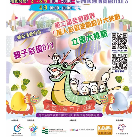
方樹福堂基金方樹泉小學