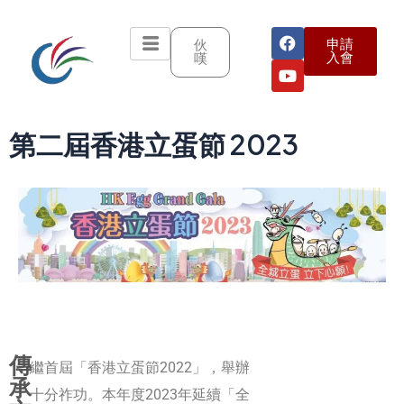
申請
伙
入會
嘆
第二屆香港立蛋節 2023
傳
繼首屆「香港立蛋節2022」，舉辦
承
十分祚功
。
本年度2023年延續「全